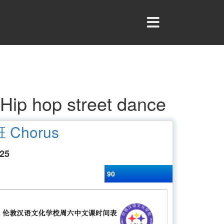
 hop street dance
Chorus
025
90