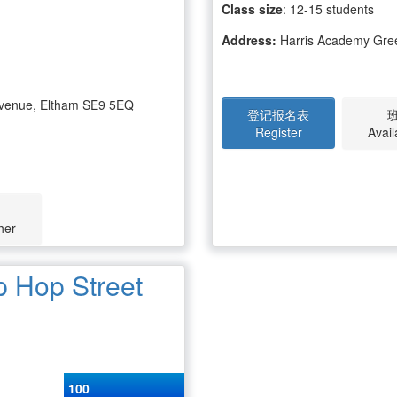
Class size
: 12-15 students
Address:
Harris Academy Gree
avenue, Eltham SE9 5EQ
登记报名表
Register
Avail
her
Hop Street
100