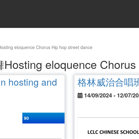
eloquence Chorus Hip hop street dance
g eloquence Chorus Hip
osting and
格林威治合唱班 
14/09/2024 - 12/07/2
90