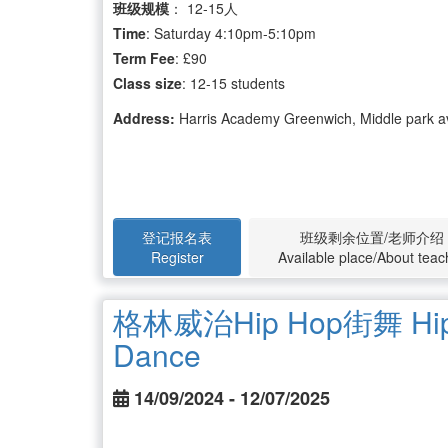
班级规模
： 12-15人
Time
: Saturday 4:10pm-5:10pm
Term
Fee
: £90
Class size
: 12-15 students
Address:
Harris Academy Greenwich, Middle park 
登记报名表
班级剩余位置/老师介绍
Register
Available place/About teac
格林威治Hip Hop街舞 Hip 
Dance
14/09/2024 - 12/07/2025