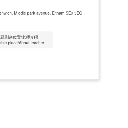
nwich, Middle park avenue, Eltham SE9 5EQ
班级剩余位置/老师介绍
able place/About teacher